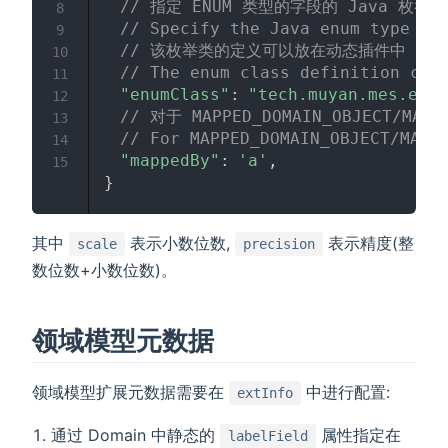
// 指定 ENUM 类型的字段的 Java 枚举
8
// Specify the Java enum type de
9
// 该枚举类的定义可以放在动态插件中
10
// The enum class definition can
11
"enumClass"
:
"tech.muyan.mes.enum
12
// 对于 MAPPED_DOMAIN_OBJECT/M
13
// For MAPPED_DOMAIN_OBJECT/MAPP
14
"mappedBy"
:
'a'
,
15
}
其中
表示小数位数,
表示精度(整
scale
precision
数位数+小数位数)。
领域模型元数据
领域模型扩展元数据需要在
中进行配置:
extInfo
通过 Domain 中静态的
属性指定在
labelField