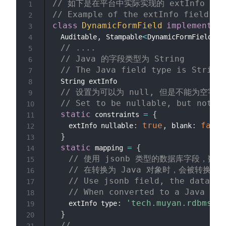
// 如下是在平台中实际实现的 extInfo 字
1
// Example of the extInfo field ac
2
class
DynamicFormField
implements
M
3
,
<
>
,
  Auditable
 Stampable
DynamicFormField
 
4
// ....
5
// Java 的字段类型为 String
6
// The Java field type is String
7
  String extInfo

8
// 设置为可以为 null, 但是不能为空字符
9
// Set to be nullable, but not b
10
static
=
{
 constraints 
11
:
true
,
:
false
    extInfo nullable
 blank
12
}
13
static
=
{
 mapping 
14
// 使用 jsonb 类型的数据库字段，数
15
// 在转换为 Java 对象时，会被转换为 S
16
// Use jsonb field, the databas
17
// When converted to a Java obj
18
:
'tech.muyan.rdbms.p
    extInfo type
19
}
20
// ....
21