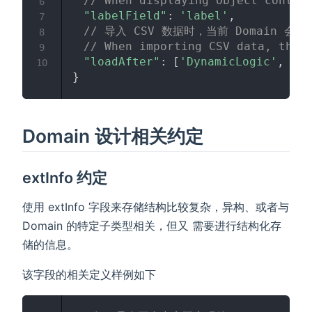
// When displaying Object contro
6
"labelField"
:
'label'
,
7
// 导入 CSV 数据时，当前 Domain 会在 Dy
8
// When importing CSV data, the 
9
"loadAfter"
:
[
'DynamicLogic'
,
'Dy
10
}
Domain 设计相关约定
extInfo 约定
使用 extInfo 字段来存储结构比较复杂，异构、或者与
Domain 的特定子类型相关，但又 需要进行结构化存
储的信息。
该字段的相关定义样例如下