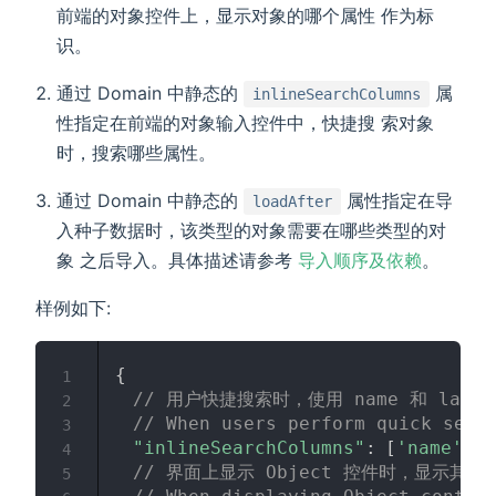
前端的对象控件上，显示对象的哪个属性 作为标
识。
通过 Domain 中静态的
属
inlineSearchColumns
性指定在前端的对象输入控件中，快捷搜 索对象
时，搜索哪些属性。
通过 Domain 中静态的
属性指定在导
loadAfter
入种子数据时，该类型的对象需要在哪些类型的对
象 之后导入。具体描述请参考
导入顺序及依赖
。
样例如下:
{
1
// 用户快捷搜索时，使用 name 和 lab
2
// When users perform quick sear
3
"inlineSearchColumns"
:
[
'name'
,
'
4
// 界面上显示 Object 控件时，显示其 
5