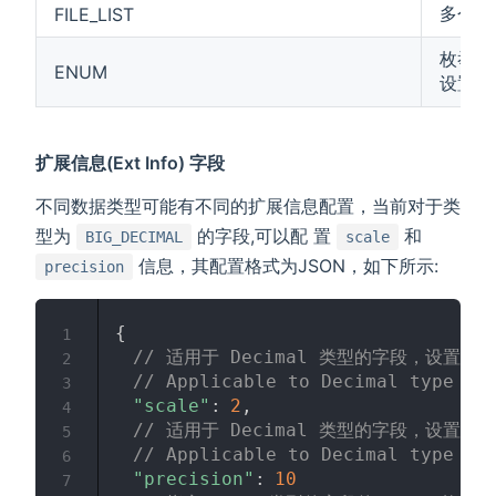
多个附
FILE_LIST
枚举类型
ENUM
设置
扩展信息(Ext Info) 字段
不同数据类型可能有不同的扩展信息配置，当前对于类
型为
的字段,可以配 置
和
BIG_DECIMAL
scale
信息，其配置格式为JSON，如下所示:
precision
{
1
// 适用于 Decimal 类型的字段，设置小
2
// Applicable to Decimal type fi
3
"scale"
:
2
,
4
// 适用于 Decimal 类型的字段，设置精度
5
// Applicable to Decimal type fi
6
"precision"
:
10
7