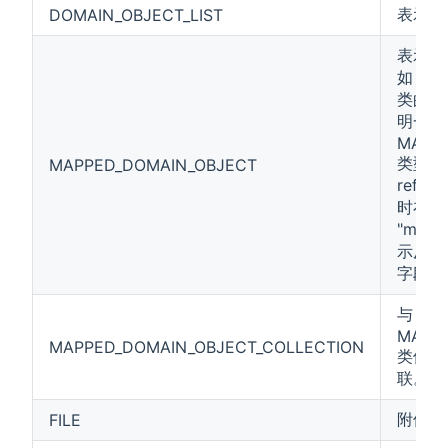
表示域
DOMAIN_OBJECT_LIST
表示一
如 A 
类的对
明一个
MAPP
类型字段
MAPPED_DOMAIN_OBJECT
refer
时在 ex
"mapp
示反向
字段。
与
MAPP
MAPPED_DOMAIN_OBJECT_COLLECTION
类似，
联。
附件类
FILE