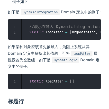
例子如下：
如下是
Domain 定义中的例子:
DynamicIntegration
//表示在导入 DynamicIntegration 之
1
static
=
[
,
 loadAfter 
Organization
 Dyna
2
如果某种对象应该首先被导入，为阻止系统从其
Domain 定义中解析出其依赖，可将
属
loadAfter
性设置为空数组，如下是
Domain 定
DynamicLogic
义中的例子:
static
=
[
]
 loadAfter 
1
标题行