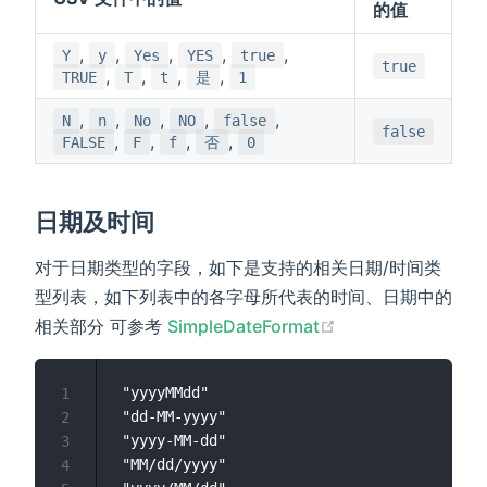
的值
,
,
,
,
,
Y
y
Yes
YES
true
true
,
,
,
,
TRUE
T
t
是
1
,
,
,
,
,
N
n
No
NO
false
false
,
,
,
,
FALSE
F
f
否
0
日期及时间
对于日期类型的字段，如下是支持的相关日期/时间类
型列表，如下列表中的各字母所代表的时间、日期中的
(opens new wind
相关部分 可参考
SimpleDateFormat
 "yyyyMMdd" 

1
 "dd-MM-yyyy"

2
 "yyyy-MM-dd"

3
 "MM/dd/yyyy"

4