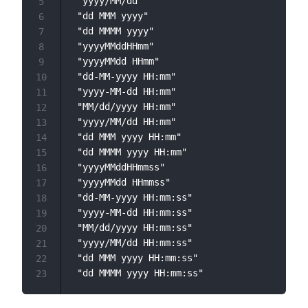
 "yyyy/MM/dd"

5
 "dd MMM yyyy"

6
 "dd MMMM yyyy"

7
 "yyyyMMddHHmm"

8
 "yyyyMMdd HHmm"

9
 "dd-MM-yyyy HH:mm"

10
 "yyyy-MM-dd HH:mm"

11
 "MM/dd/yyyy HH:mm"

12
 "yyyy/MM/dd HH:mm"

13
 "dd MMM yyyy HH:mm"

14
 "dd MMMM yyyy HH:mm"

15
 "yyyyMMddHHmmss"

16
 "yyyyMMdd HHmmss"

17
 "dd-MM-yyyy HH:mm:ss"

18
 "yyyy-MM-dd HH:mm:ss"

19
 "MM/dd/yyyy HH:mm:ss"

20
 "yyyy/MM/dd HH:mm:ss"

21
 "dd MMM yyyy HH:mm:ss"

22
23