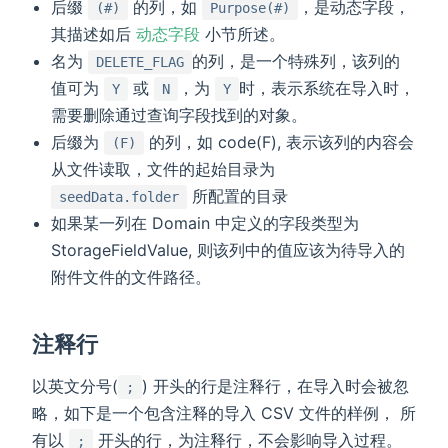
后缀
的列，如
，是动态字段，
(#)
Purpose(#)
其描述如后
动态字段
小节所述。
名为
的列，是一个特殊列，该列的
DELETE_FLAG
值可为
或
，为
时，表示系统在导入时，
Y
N
Y
需要删除通过查询字段找到的对象。
后缀为
的列，如 code(F), 表示该列的内容会
(F)
从文件读取，文件的起始目录为
所配置的目录
seedData.folder
如果某一列在 Domain 中定义的字段类型为
StorageFieldValue, 则该列中的值应该为待导入的
附件文件的文件路径。
注释行
以英文分号(
) 开头的行是注释行，在导入时会被忽
;
略，如下是一个包含注释的导入 CSV 文件的样例， 所
有以
开头的行，为注释行，不会影响导入过程。
;