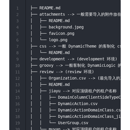
├── README.md

1
├── attachments --> 一般需要导入的附件放在该目录
2
│   ├── README.md

3
│   ├── background.jpeg

4
│   ├── favicon.png

5
│   └── logo.png

6
├── css --> 一般 DynamicTheme 的客制化 cs
7
│   └── README.md

8
├── development --> (development 环境) 

9
├── groovy --> 一般客制化 DynamicLogic 的
10
├── review --> (review 环境)

11
│   ├── Organization.csv --> (最先导入
12
│   ├── README.md

13
│   ├── jiayu --> 对应顶级租户的租户名称

14
│   │   ├── DomainColumnClientSideTypeConfi
15
│   │   ├── DynamicAction.csv

16
│   │   ├── DynamicActionDomainClass.csv

17
│   │   ├── DynamicActionDomainClass_jiayu.
18
│   │   └── UserGroup.csv

19
│   └── muyan --> 对应顶级租户的租户名称

20