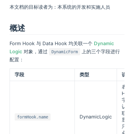
本文档的目标读者为：本系统的开发和实施人员
概述
Form Hook 与 Data Hook 均关联一个
Dynamic
Logic
对象，通过
上的三个字段进行
DynamicForm
配置：
字段
类型
说明
表单
Hoo
字段
认值
联动
DynamicLogic
formHook.name
显隐
只读
必填