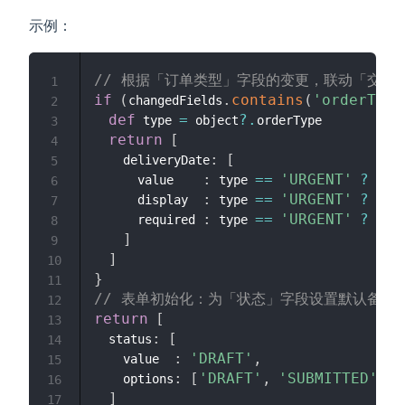
示例：
// 根据「订单类型」字段的变更，联动「交货
1
if
(
.
contains
(
'orderType
changedFields
2
def
=
?.
 type 
 object
orderType

3
return
[
4
:
[
    deliveryDate
5
:
==
'URGENT'
?
new
      value    
 type 
6
:
==
'URGENT'
?
'sh
      display  
 type 
7
:
==
'URGENT'
?
tru
      required 
 type 
8
]
9
]
10
}
11
// 表单初始化：为「状态」字段设置默认备选
12
return
[
13
:
[
  status
14
:
'DRAFT'
,
    value  
15
:
[
'DRAFT'
,
'SUBMITTED'
,
'
    options
16
]
17