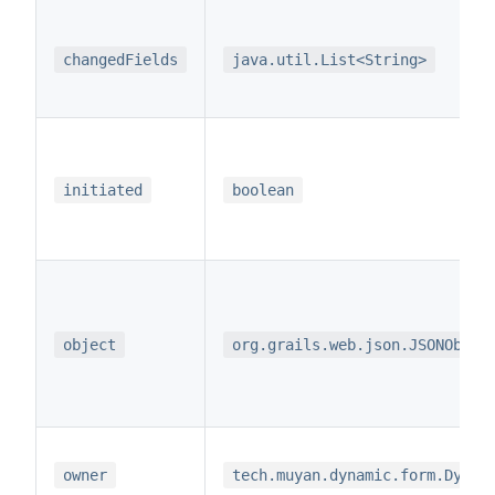
changedFields
java.util.List<String>
initiated
boolean
object
org.grails.web.json.JSONObjec
owner
tech.muyan.dynamic.form.Dynam