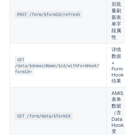
后批
量刷
POST /form/$formId/refresh
新表
单字
段属
性
详情
数据
GET
+
/data/$domainName/$id/withFormHook?
Form
formId=
Hook
结果
AMIS
表单
数据
（含
GET /form/data/$formId
Data
Hook
变