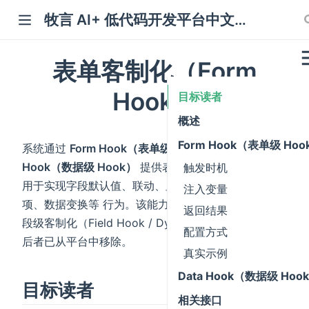
牧言 AI+ 低代码开发平台中文文档
表单客制化（Form
Hook）
目标读者
概述
Form Hook（表单级 Hoo
系统通过
Form Hook（表单级 Hook）
与
Data
Hook（数据级 Hook）
提供表单层 面的客制化能力，
触发时机
用于实现字段默认值、联动、显隐、只读、必填、备选
注入变量
项、数据变换等 行为。该能力取代了早期版本中的字
返回结果
段级客制化（Field Hook / Dynamic Field Hook），
配置方式
后者已从平台中移除。
真实示例
Data Hook（数据级 Hoo
目标读者
相关接口