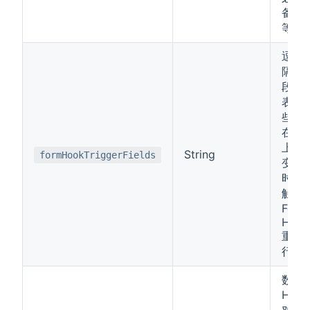
备选
等
逗号
隔的
段名
表；
些字
在界
上发
String
formHookTriggerFields
变更
时，
触发
Form
Hook
重新
行
数据
Hoo