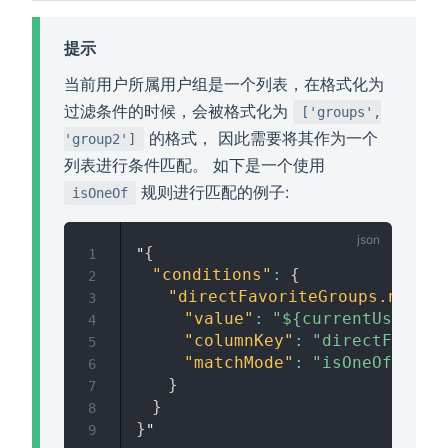
提示
当前用户所属用户组是一个列表，在格式化为
过滤条件的时候，会被格式化为
['groups',
的格式， 因此需要将其作为一个
'group2']
列表进行条件匹配。 如下是一个使用
规则进行匹配的例子:
isOneOf
{
"
1
"conditions"
:
{
2
"directFavoriteGroups.name"
:
3
"value"
:
"${currentUserGro
4
"columnKey"
:
"directFavori
5
"matchMode"
:
"isOneOf"
6
}
7
}
8
}
9