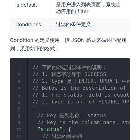
是用户进入列表页面，系统自
Is default
动应用的 filter
过滤的条件定义
Conditions
Condition 的定义使用一段 JSON 格式来描述匹配规
则，采用如下的格式：
// 下面的动态过滤条件的说明：
1
// 1. 状态字段等于 SUCCESS
2
// 2. type 是 FINDER, UPDATE 中的一
3
// Below is the description of the
4
// 1. The status field is equal to
5
// 2. type is one of FINDER, UPDAT
6
{
7
// key 是列名称： status 
8
// key is the column name: statu
9
"status"
:
{
10
// 过滤的目标列
11