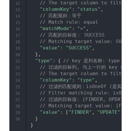
// The target column to filter
12
"columnKey"
:
"status"
,
13
// 匹配规则：等于
14
// Match rule: equal
15
"matchMode"
:
"="
,
16
// 匹配的目标值： SUCCESS
17
// Matching target value: SUCCE
18
"value"
:
"SUCCESS"
,
19
}
,
20
"type"
:
{
// key 是列名称: type
21
// 过滤的目标列, 与上一行的 key 相同
22
// The target column to filter,
23
"columnKey"
:
"type"
,
24
// 过滤的匹配规则：isOneOf (是其中
25
// Filter matching rule: isOneO
26
// 过滤的目标值: [FINDER, UPDATE]
27
// Matching target value: [FIND
28
"value"
:
[
"FINDER"
,
"UPDATE"
]
29
}
30
}