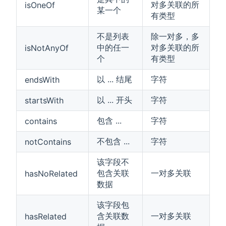
对多关联的所
isOneOf
某一个
有类型
不是列表
除一对多，多
中的任一
对多关联的所
isNotAnyOf
个
有类型
以 ... 结尾
字符
endsWith
以 ... 开头
字符
startsWith
包含 ...
字符
contains
不包含 ...
字符
notContains
该字段不
包含关联
一对多关联
hasNoRelated
数据
该字段包
含关联数
一对多关联
hasRelated